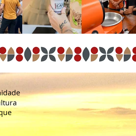
nidade
ltura
 que