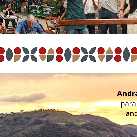
Andra
para
and