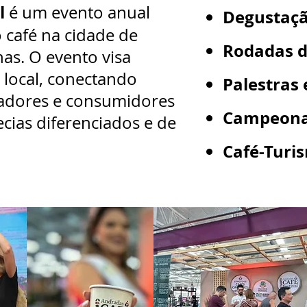
l
é um evento anual
Degustaçã
o café na cidade de
Rodadas d
as. O evento visa
 local, conectando
Palestras
adores e consumidores
Campeona
cias diferenciados e de
Café-Turi